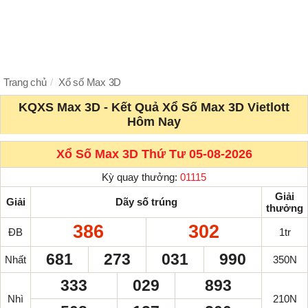
Trang chủ
Xổ số Max 3D
KQXS Max 3D - Kết Quả Xổ Số Max 3D Vietlott
Hôm Nay
Xổ Số Max 3D Thứ Tư 05-08-2026
Kỳ quay thưởng:
01115
Giải
Giải
Dãy số trúng
thưởng
386
302
ĐB
1tr
681
273
031
990
Nhất
350N
333
029
893
Nhì
210N