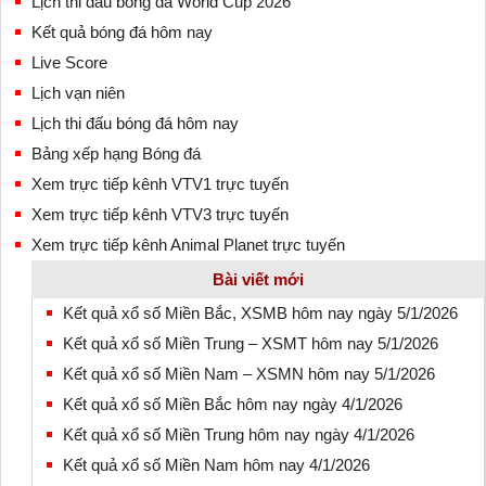
Lịch thi đấu bóng đá World Cup 2026
Kết quả bóng đá hôm nay
Live Score
Lịch vạn niên
Lịch thi đấu bóng đá hôm nay
Bảng xếp hạng Bóng đá
Xem trực tiếp kênh VTV1 trực tuyến
Xem trực tiếp kênh VTV3 trực tuyến
Xem trực tiếp kênh Animal Planet trực tuyến
Bài viết mới
Kết quả xổ số Miền Bắc, XSMB hôm nay ngày 5/1/2026
Kết quả xổ số Miền Trung – XSMT hôm nay 5/1/2026
Kết quả xổ số Miền Nam – XSMN hôm nay 5/1/2026
Kết quả xổ số Miền Bắc hôm nay ngày 4/1/2026
Kết quả xổ số Miền Trung hôm nay ngày 4/1/2026
Kết quả xổ số Miền Nam hôm nay 4/1/2026