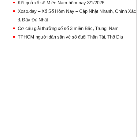
Kết quả xổ số Miền Nam hôm nay 3/1/2026
Xoso.day – Xổ Số Hôm Nay – Cập Nhật Nhanh, Chính Xác
& Đầy Đủ Nhất
Cơ cấu giải thưởng xổ số 3 miền Bắc, Trung, Nam
TPHCM người dân săn vé số đuôi Thần Tài, Thổ Địa