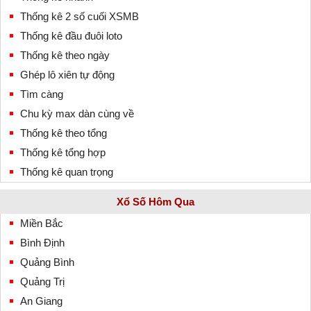
Thống kê 2 số cuối XSMB
Thống kê đầu đuôi loto
Thống kê theo ngày
Ghép lô xiên tự động
Tìm càng
Chu kỳ max dàn cùng về
Thống kê theo tổng
Thống kê tổng hợp
Thống kê quan trọng
Xổ Số Hôm Qua
Miền Bắc
Bình Định
Quảng Bình
Quảng Trị
An Giang