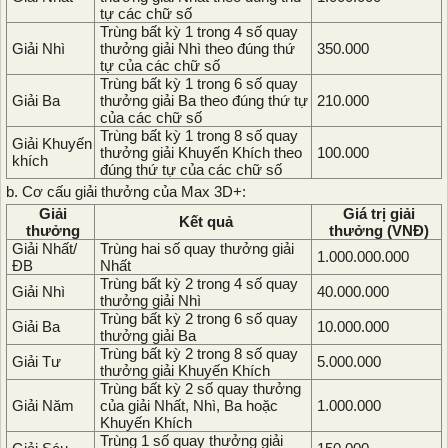
tự các chữ số
Trùng bất kỳ 1 trong 4 số quay
Giải Nhì
thưởng giải Nhì theo đúng thứ
350.000
tự của các chữ số
Trùng bất kỳ 1 trong 6 số quay
Giải Ba
thưởng giải Ba theo đúng thứ tự
210.000
của các chữ số
Trùng bất kỳ 1 trong 8 số quay
Giải Khuyến
thưởng giải Khuyến Khích theo
100.000
khích
đúng thứ tự của các chữ số
b. Cơ cấu giải thưởng của Max 3D+:
Giải
Giá trị giải
Kết quả
thưởng
thưởng (VNĐ)
Giải Nhất/
Trùng hai số quay thưởng giải
1.000.000.000
ĐB
Nhất
Trùng bất kỳ 2 trong 4 số quay
Giải Nhì
40.000.000
thưởng giải Nhì
Trùng bất kỳ 2 trong 6 số quay
Giải Ba
10.000.000
thưởng giải Ba
Trùng bất kỳ 2 trong 8 số quay
Giải Tư
5.000.000
thưởng giải Khuyến Khích
Trùng bất kỳ 2 số quay thưởng
Giải Năm
của giải Nhất, Nhì, Ba hoặc
1.000.000
Khuyến Khích
Trùng 1 số quay thưởng giải