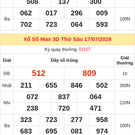
508
137
300
062
017
296
009
Ba
100N
702
723
064
593
Xổ Số Max 3D Thứ Sáu 17/07/2026
Kỳ quay thưởng:
01107
Giải
Giải
Dãy số trúng
thưởng
512
809
ĐB
1tr
211
655
846
502
Nhất
350N
072
837
064
Nhì
210N
238
720
471
323
723
277
958
Ba
100N
683
695
081
974