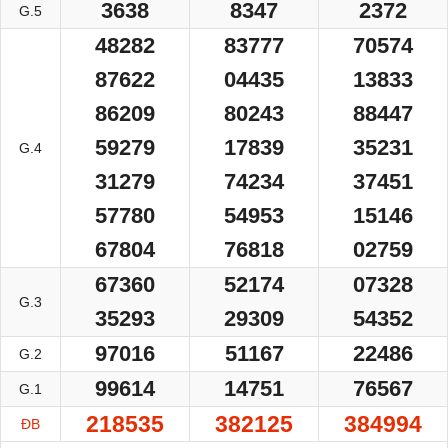
3638
8347
2372
G.5
48282
83777
70574
87622
04435
13833
86209
80243
88447
59279
17839
35231
G.4
31279
74234
37451
57780
54953
15146
67804
76818
02759
67360
52174
07328
G.3
35293
29309
54352
97016
51167
22486
G.2
99614
14751
76567
G.1
218535
382125
384994
ĐB