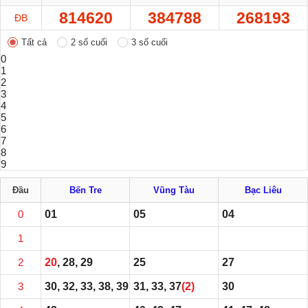
814620
384788
268193
ĐB
Tất cả
2 số cuối
3 số cuối
0
1
2
3
4
5
6
7
8
9
Đầu
Bến Tre
Vũng Tàu
Bạc Liêu
0
01
05
04
1
2
20
, 28, 29
25
27
3
30, 32, 33, 38, 39
31, 33, 37
(2)
30