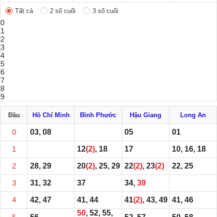
Tất cả
2 số cuối
3 số cuối
0
1
2
3
4
5
6
7
8
9
Đầu
Hồ Chí Minh
Bình Phước
Hậu Giang
Long An
0
03, 08
05
01
1
12
(2)
, 18
17
10, 16, 18
2
28, 29
20
(2)
, 25, 29
22
(2)
, 23
(2)
22, 25
3
31, 32
37
34,
39
4
42, 47
41, 44
41
(2)
, 43, 49
41, 46
50
, 52, 55,