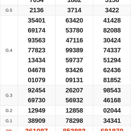
2136
3714
3422
G.5
35401
63420
41428
69174
53780
82088
93563
47116
30424
77823
99389
74337
G.4
13434
59737
51294
04678
93426
62436
01079
09131
81852
92454
26207
98543
G.3
69730
56932
46168
12949
12858
02044
G.2
38909
78298
34341
G.1