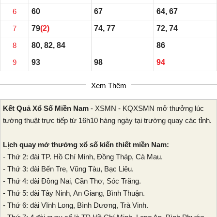
6
60
67
64, 67
7
79
(2)
74, 77
72, 74
8
80, 82, 84
86
9
93
98
94
Xem Thêm
Kết Quả Xổ Số Miền Nam
- XSMN - KQXSMN mở thưởng lúc
tường thuật trực tiếp từ 16h10 hàng ngày tại trường quay các tỉnh.
Lịch quay mở thưởng xổ số kiến thiết miền Nam:
- Thứ 2: đài TP. Hồ Chí Minh, Đồng Tháp, Cà Mau.
- Thứ 3: đài Bến Tre, Vũng Tàu, Bạc Liêu.
- Thứ 4: đài Đồng Nai, Cần Thơ, Sóc Trăng.
- Thứ 5: đài Tây Ninh, An Giang, Bình Thuận.
- Thứ 6: đài Vĩnh Long, Bình Dương, Trà Vinh.