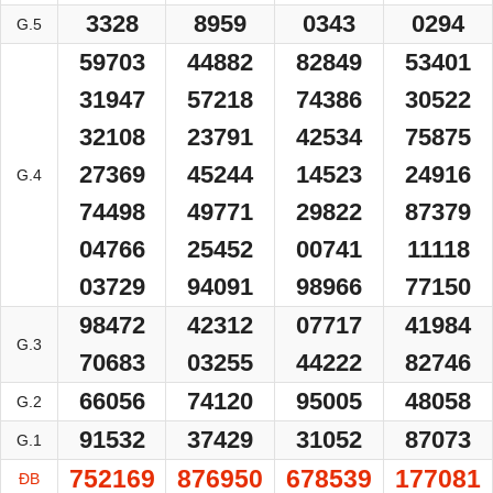
3328
8959
0343
0294
G.5
59703
44882
82849
53401
31947
57218
74386
30522
32108
23791
42534
75875
27369
45244
14523
24916
G.4
74498
49771
29822
87379
04766
25452
00741
11118
03729
94091
98966
77150
98472
42312
07717
41984
G.3
70683
03255
44222
82746
66056
74120
95005
48058
G.2
91532
37429
31052
87073
G.1
752169
876950
678539
177081
ĐB