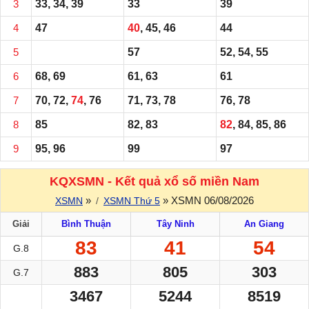
3
33, 34, 39
33
39
4
47
40
, 45, 46
44
5
57
52, 54, 55
6
68, 69
61, 63
61
7
70, 72,
74
, 76
71, 73, 78
76, 78
8
85
82, 83
82
, 84, 85, 86
9
95, 96
99
97
KQXSMN - Kết quả xổ số miền Nam
»
» XSMN 06/08/2026
XSMN
XSMN Thứ 5
Giải
Bình Thuận
Tây Ninh
An Giang
83
41
54
G.8
883
805
303
G.7
3467
5244
8519