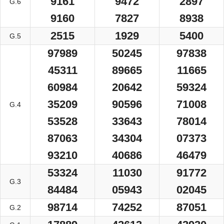
9161
9472
2897
G.6
9160
7827
8938
2515
1929
5400
G.5
97989
50245
97838
45311
89665
11665
60984
20642
59324
35209
90596
71008
G.4
53528
33643
78014
87063
34304
07373
93210
40686
46479
53324
11030
91772
G.3
84484
05943
02045
98714
74252
87051
G.2