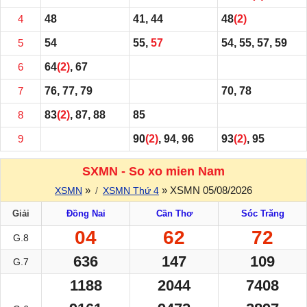
4
48
41, 44
48
(2)
5
54
55,
57
54, 55, 57, 59
6
64
(2)
, 67
7
76, 77, 79
70, 78
8
83
(2)
, 87, 88
85
9
90
(2)
, 94, 96
93
(2)
, 95
SXMN - So xo mien Nam
»
» XSMN 05/08/2026
XSMN
XSMN Thứ 4
Giải
Đồng Nai
Cần Thơ
Sóc Trăng
04
62
72
G.8
636
147
109
G.7
1188
2044
7408