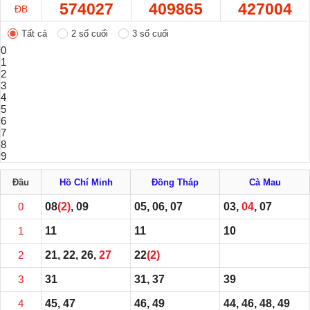
574027
409865
427004
ĐB
Tất cả
2 số cuối
3 số cuối
0
1
2
3
4
5
6
7
8
9
Đầu
Hồ Chí Minh
Đồng Tháp
Cà Mau
0
08
(2)
, 09
05, 06, 07
03,
04
, 07
1
11
11
10
2
21, 22, 26,
27
22
(2)
3
31
31, 37
39
4
45, 47
46, 49
44, 46, 48, 49