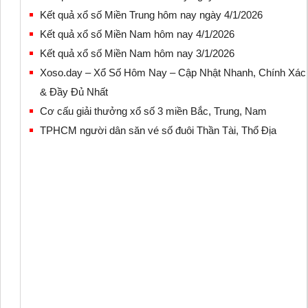
Kết quả xổ số Miền Trung hôm nay ngày 4/1/2026
Kết quả xổ số Miền Nam hôm nay 4/1/2026
Kết quả xổ số Miền Nam hôm nay 3/1/2026
Xoso.day – Xổ Số Hôm Nay – Cập Nhật Nhanh, Chính Xác
& Đầy Đủ Nhất
Cơ cấu giải thưởng xổ số 3 miền Bắc, Trung, Nam
TPHCM người dân săn vé số đuôi Thần Tài, Thổ Địa