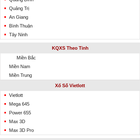
Quảng Trị
An Giang
Bình Thuận
Tây Ninh
KQXS Theo Tỉnh
Miền Bắc
Miền Nam
Miền Trung
Xổ Số Vietlott
Vietlott
Mega 645
Power 655
Max 3D
Max 3D Pro